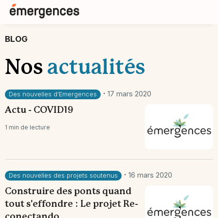
BLOG
Nos
actualités
·
17 mars 2020
Des nouvelles d'Emergences
Actu - COVID19
1 min de lecture
·
16 mars 2020
Des nouvelles des projets soutenus
Construire des ponts quand
tout s'effondre : Le projet Re-
conectando