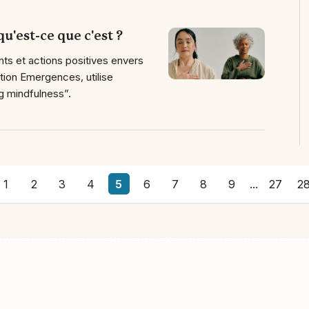
u'est-ce que c'est ?
nts et actions positives envers
tion Emergences, utilise
ng mindfulness”.
1
2
3
4
5
6
7
8
9
...
27
2