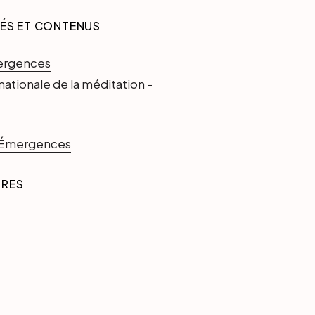
TÉS ET CONTENUS
ergences
nationale de la méditation -
d'Émergences
IRES