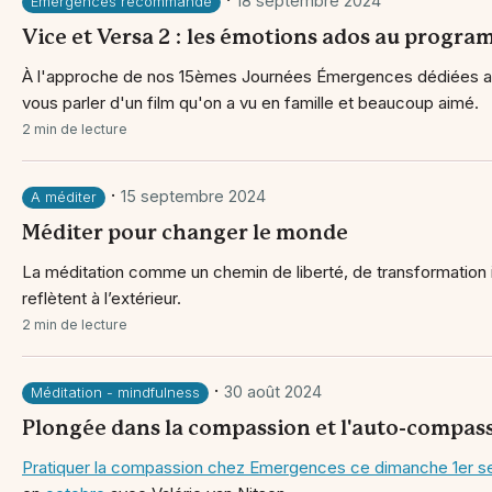
·
18 septembre 2024
Emergences recommande
Vice et Versa 2 : les émotions ados au progr
À l'approche de nos 15èmes Journées Émergences dédiées au
vous parler d'un film qu'on a vu en famille et beaucoup aimé.
2 min de lecture
·
15 septembre 2024
A méditer
Méditer pour changer le monde
La méditation comme un chemin de liberté, de transformation in
reflètent à l’extérieur.
2 min de lecture
·
30 août 2024
Méditation - mindfulness
Plongée dans la compassion et l'auto-compas
Pratiquer la compassion chez Emergences
ce dimanche 1er 