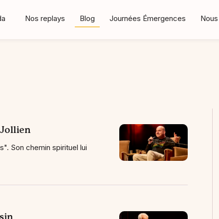
da
Nos replays
Blog
Journées Émergences
Nous 
Jollien
. Son chemin spirituel lui
sin