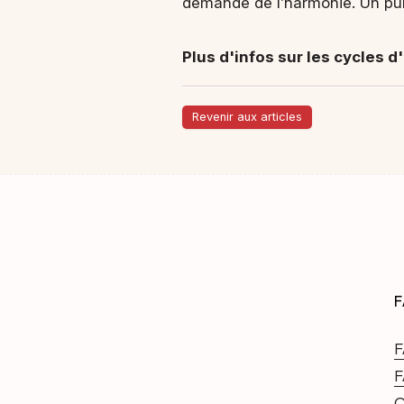
demande de l’harmonie. Un pur
Plus d'infos sur les cycles 
Revenir aux articles
F
F
F
C