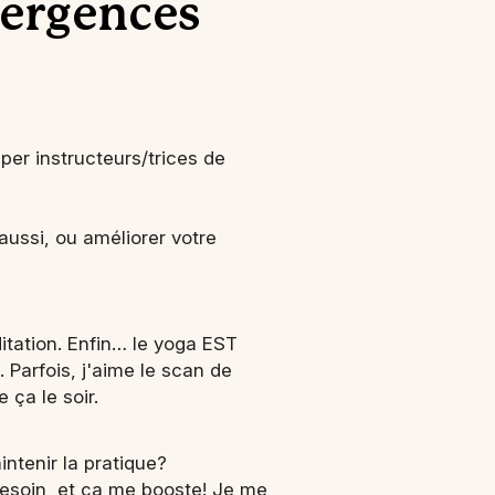
mergences
per instructeurs/trices de
aussi, ou améliorer votre
itation. Enfin… le yoga EST
Parfois, j'aime le scan de
 ça le soir.
ntenir la pratique?
 besoin, et ça me booste! Je me