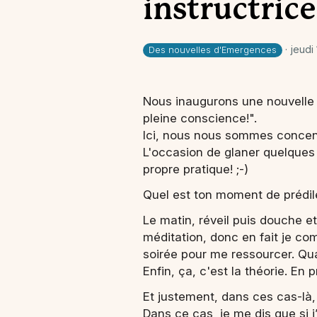
instructric
· jeudi
Des nouvelles d'Emergences
Nous inaugurons une nouvelle r
pleine conscience!".
Ici, nous nous sommes concent
L'occasion de glaner quelques 
propre pratique! ;-)
Quel est ton moment de prédile
Le matin, réveil puis douche e
méditation, donc en fait je co
soirée pour me ressourcer. Quan
Enfin, ça, c'est la théorie. En 
Et justement, dans ces cas-là,
Dans ce cas, je me dis que si j