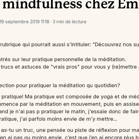
e mindfulness chez E
 19 septembre 2019 11:18 · 3 min de lecture
ubrique qui pourrait aussi s'intituler: "Découvrez nos su
rés sur leur pratique personnelle de la méditation.
trucs et astuces de "vrais pros" pour vous y (re)mettre 
ction pour pratiquer la méditation qu quotidien?
t pratique! Ma pratique est composée de yoga et de méd
mmence par la méditation en mouvement, puis en assise. 
d je n'ai pas p pratiquer le matin, j'essaie donc de faire
pratique, j'ai parfois moins envie de m'y mettre...
 as-tu un truc, une pensée ou piste de réflexion pour mai
’en ai pas ou moins envie, c’est que j’en ai encore plus