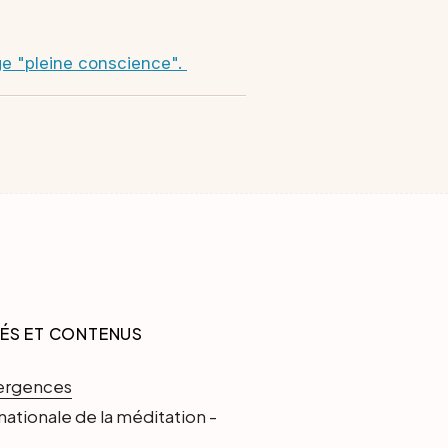
age "pleine conscience".
TÉS ET CONTENUS
ergences
nationale de la méditation -