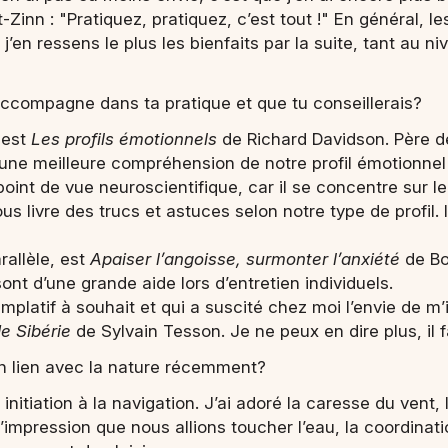
Zinn : "Pratiquez, pratiquez, c’est tout !" En général, l
’en ressens le plus les bienfaits par la suite, tant au ni
accompagne dans ta pratique et que tu conseillerais?
 est
Les profils émotionnels
de Richard Davidson. Père 
 une meilleure compréhension de notre profil émotionnel
oint de vue neuroscientifique, car il se concentre sur 
ous livre des trucs et astuces selon notre type de profil.
arallèle, est
Apaiser l’angoisse, surmonter l’anxiété
de Bob
ont d’une grande aide lors d’entretien individuels.
emplatif à souhait et qui a suscité chez moi l’envie de 
e Sibérie
de Sylvain Tesson. Je ne peux en dire plus, il fau
n lien avec la nature récemment?
e initiation à la navigation. J’ai adoré la caresse du vent,
’impression que nous allions toucher l’eau, la coordinati