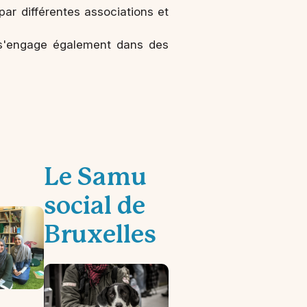
ar différentes associations et
s s'engage également dans des
Le Samu
social de
Bruxelles