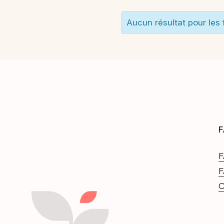
Aucun résultat pour les f
F
F
F
C