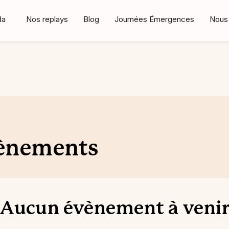
da
Nos replays
Blog
Journées Émergences
Nous 
vènements
Aucun évènement à veni