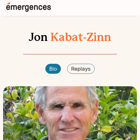
Jon
Kabat-Zinn
Bio
Replays