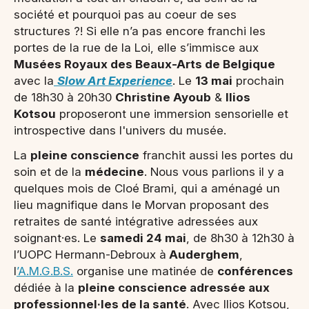
société et pourquoi pas au coeur de ses
structures ?! Si elle n’a pas encore franchi les
portes de la rue de la Loi, elle s’immisce aux
Musées Royaux des Beaux-Arts de Belgique
avec la
Slow Art Experience
. Le
13 mai
prochain
de 18h30 à 20h30
Christine Ayoub
&
Ilios
Kotsou
proposeront une immersion sensorielle et
introspective dans l'univers du musée.
La
pleine conscience
franchit aussi les portes du
soin et de la
médecine
. Nous vous parlions il y a
quelques mois de Cloé Brami, qui a aménagé un
lieu magnifique dans le Morvan proposant des
retraites de santé intégrative adressées aux
soignant·es. Le
samedi 24 mai
, de 8h30 à 12h30 à
l’UOPC Hermann-Debroux à
Auderghem
,
l
’A.M.G.B.S.
organise une matinée de
conférences
dédiée à la
pleine conscience adressée aux
professionnel·les de la santé
. Avec Ilios Kotsou,